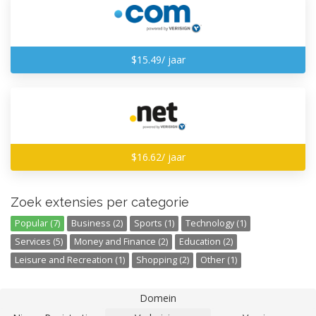
$15.49/ jaar
$16.62/ jaar
Zoek extensies per categorie
Popular (7)
Business (2)
Sports (1)
Technology (1)
Services (5)
Money and Finance (2)
Education (2)
Leisure and Recreation (1)
Shopping (2)
Other (1)
Domein