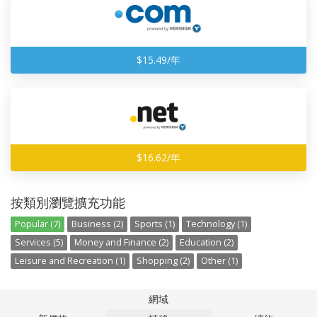
$15.49/年
$16.62/年
按類別瀏覽擴充功能
Popular (7)
Business (2)
Sports (1)
Technology (1)
Services (5)
Money and Finance (2)
Education (2)
Leisure and Recreation (1)
Shopping (2)
Other (1)
網域