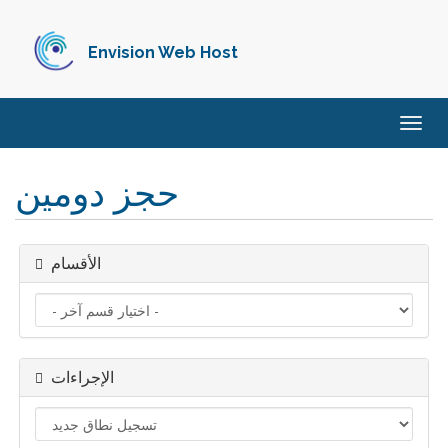
Envision Web Host
تبديل
التنقل
حجز دومين
الأقسام
الإجراءات