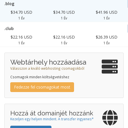
.blog
$34.70 USD
$34.70 USD
$41.96 USD
1 Év
1 Év
1 Év
.club
$22.16 USD
$22.16 USD
$26.39 USD
1 Év
1 Év
1 Év
Webtárhely hozzáadása
Válasszon a kiváló webhosting csomagokból
Csomagok minden költségvetéshez
Fedezze fel csomagokat most
Hozzá át domainjét hozzánk
Kezeljen egy helyen mindent. A transzfer ingyenes*