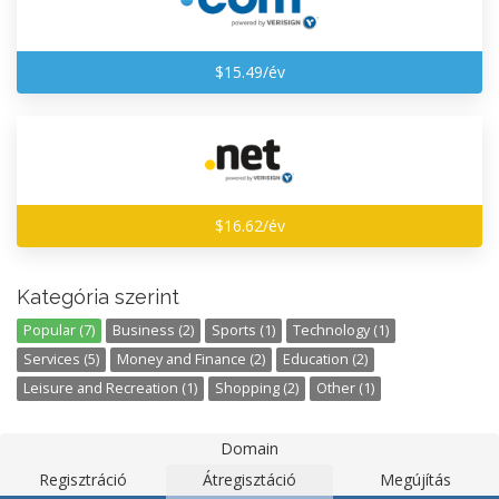
$15.49/év
$16.62/év
Kategória szerint
Popular (7)
Business (2)
Sports (1)
Technology (1)
Services (5)
Money and Finance (2)
Education (2)
Leisure and Recreation (1)
Shopping (2)
Other (1)
Domain
Regisztráció
Átregisztáció
Megújítás