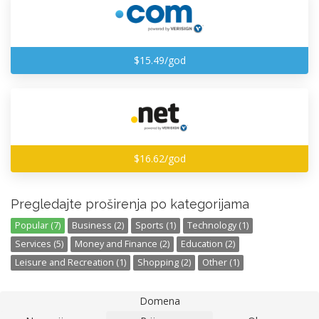
$15.49/god
$16.62/god
Pregledajte proširenja po kategorijama
Popular (7)
Business (2)
Sports (1)
Technology (1)
Services (5)
Money and Finance (2)
Education (2)
Leisure and Recreation (1)
Shopping (2)
Other (1)
Domena