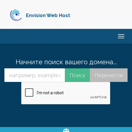
Envision Web Host
Пере
нави
Начните поиск вашего домена...