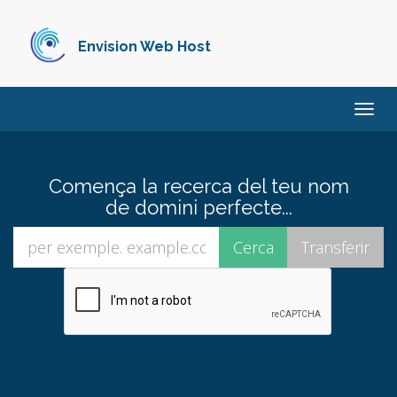
Envision Web Host
Canvi
la
nave
Comença la recerca del teu nom
de domini perfecte...