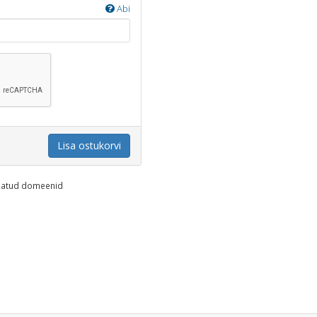
Abi
Lisa ostukorvi
endatud domeenid