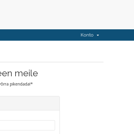
Konto
en meile
võrra pikendada!*