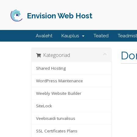
Envision Web Host
Avaleht
Kauplus
Teated
Teadmis
Do
Kategooriad
Shared Hosting
WordPress Maintenance
Weebly Website Builder
SiteLock
Veebisaidi turvalisus
SSL Certificates Plans