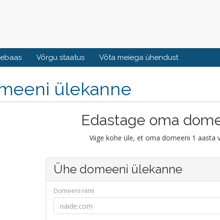
tebaas
Võrgu staatus
Võta meiega ühendust
meeni ülekanne
Edastage oma dome
Viige kohe üle, et oma domeeni 1 aasta 
Ühe domeeni ülekanne
Domeeni nimi