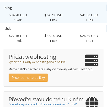
.blog
$34.70 USD
$34.70 USD
$41.96 USD
1 Rok
1 Rok
1 Rok
.club
$22.16 USD
$22.16 USD
$26.39 USD
1 Rok
1 Rok
1 Rok
Přidat webhosting
Vyberte si z řady webhostingových balíčků
Máme balíčky navržené tak, aby vyhovovaly každému rozpočtu
Prozkoumejte balíčky
Převeďte svou doménu k nám
Převeďte nyní a prodloužte svou doménu o 1 rok!*