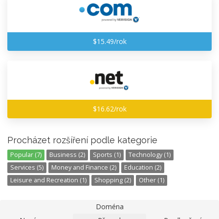
$15.49/rok
$16.62/rok
Procházet rozšíření podle kategorie
Popular (7)
Business (2)
Sports (1)
Technology (1)
Services (5)
Money and Finance (2)
Education (2)
Leisure and Recreation (1)
Shopping (2)
Other (1)
Doména