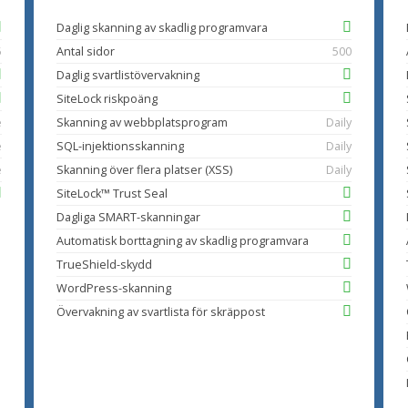
Daglig skanning av skadlig programvara
5
Antal sidor
500
Daglig svartlistövervakning
SiteLock riskpoäng
e
Skanning av webbplatsprogram
Daily
e
SQL-injektionsskanning
Daily
e
Skanning över flera platser (XSS)
Daily
SiteLock™ Trust Seal
Dagliga SMART-skanningar
Automatisk borttagning av skadlig programvara
TrueShield-skydd
WordPress-skanning
Övervakning av svartlista för skräppost