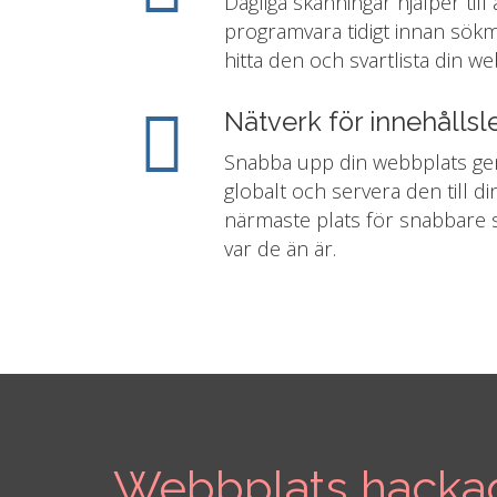
Dagliga skanningar hjälper till
programvara tidigt innan sök
hitta den och svartlista din we
Nätverk för innehålls
Snabba upp din webbplats gen
globalt och servera den till d
närmaste plats för snabbare 
var de än är.
Webbplats hacka