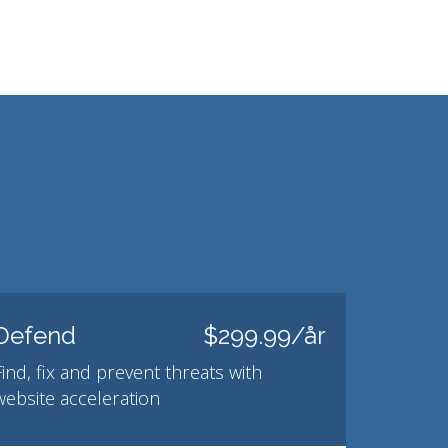
Defend
$299.99/år
Find, fix and prevent threats with
website acceleration