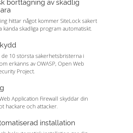
k borttagning av skadlig
ara
ng hittar något kommer SiteLock säkert
lla kända skadliga program automatiskt.
kydd
de 10 största säkerhetsbristerna i
om erkänns av OWASP, Open Web
ecurity Project.
gg
Web Application Firewall skyddar din
t hackare och attacker.
omatiserad installation