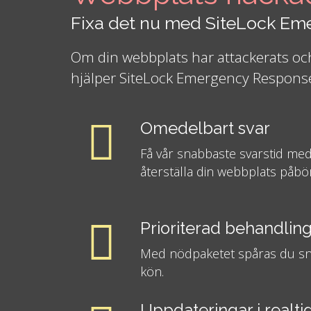
Fixa det nu med SiteLock E
Om din webbplats har attackerats och
hjälper SiteLock Emergency Respons
Omedelbart svar
Få vår snabbaste svarstid med
återställa din webbplats påbö
Prioriterad behandlin
Med nödpaketet spåras du snab
kön.
Uppdateringar i realti