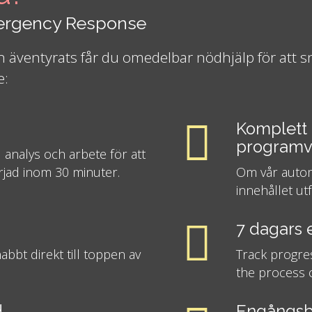
mergency Response
 äventyrats får du omedelbar nödhjälp för att sn
e:
Komplett 
programv
 analys och arbete för att
rjad inom 30 minuter.
Om vår automa
innehållet ut
g
7 dagars 
bt direkt till toppen av
Track progre
the process o
d
Engångsb