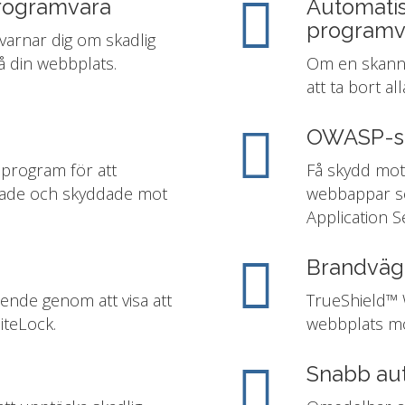
programvara
Automatis
programv
varnar dig om skadlig
 din webbplats.
Om en skanni
att ta bort a
OWASP-s
 program för att
Få skydd mot 
erade och skyddade mot
webbappar s
Application S
Brandvä
ende genom att visa att
TrueShield™ 
iteLock.
webbplats mo
Snabb aut