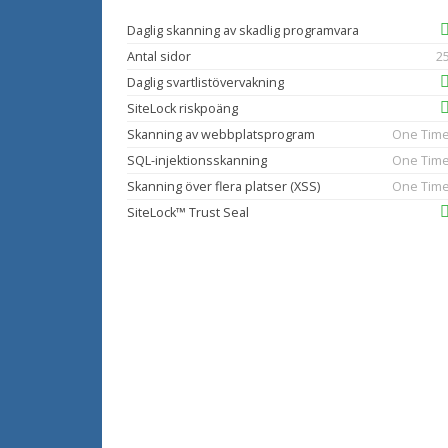
Daglig skanning av skadlig programvara
Antal sidor
2
Daglig svartlistövervakning
SiteLock riskpoäng
Skanning av webbplatsprogram
One Tim
SQL-injektionsskanning
One Tim
Skanning över flera platser (XSS)
One Tim
SiteLock™ Trust Seal