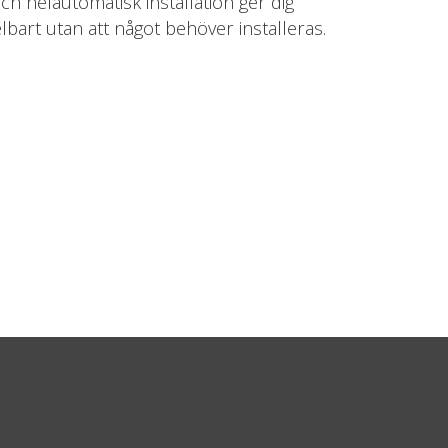
h helautomatisk installation ger dig
art utan att något behöver installeras.