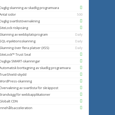
Daglig skanning av skadlig programvara
Antal sidor
500
Daglig svartlistövervakning
SiteLock riskpoäng
Skanning av webbplatsprogram
Daily
SQL-injektionsskanning
Daily
Skanning över flera platser (XSS)
Daily
SiteLock™ Trust Seal
Dagliga SMART-skanningar
Automatisk borttagning av skadlig programvara
TrueShield-skydd
WordPress-skanning
Övervakning av svartlista för skräppost
Brandvägg för webbapplikationer
Globalt CDN
Innehållsacceleration