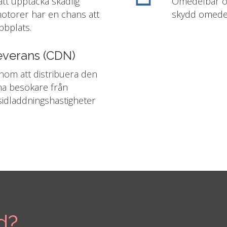
 att upptäcka skadlig
Omedelbar oc
motorer har en chans att
skydd omedelb
bbplats.
leverans (CDN)
om att distribuera den
ina besökare från
sidladdningshastigheter
d?