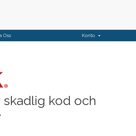
a Oss
Konto
 skadlig kod och
e