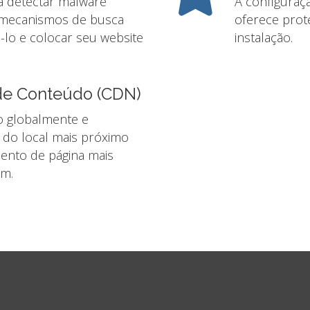
 a detectar malware
A configuraç
 mecanismos de busca
oferece prot
lo e colocar seu website
instalação.
 de Conteúdo (CDN)
-o globalmente e
s do local mais próximo
ento de página mais
am.