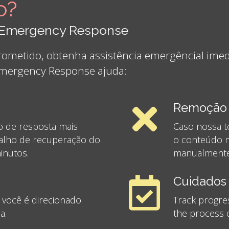
o?
k Emergency Response
rometido, obtenha assistência emergêncial ime
Emergency Response ajuda:
Remoção 
 de resposta mais
Caso nossa t
abalho de recuperação do
o conteúdo m
inutos.
manualmente
Cuidados 
 você é direcionado
Track progre
a.
the process o