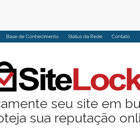
Base de Conhecimento
Status da Rede
Contato
camente seu site em b
oteja sua reputação onl