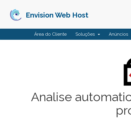
Envision Web Host
Área do Cliente
Soluções
Anúncios
Analise automati
pr