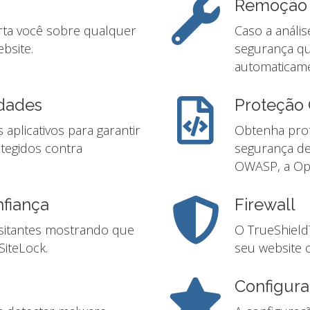
Remoção 
rta você sobre qualquer
Caso a análi
bsite.
segurança q
automaticame
idades
Proteçã
aplicativos para garantir
Obtenha prot
otegidos contra
segurança de
OWASP, a Ope
nfiança
Firewall
isitantes mostrando que
O TrueShield
SiteLock.
seu website 
Configura