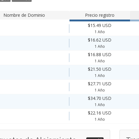
Nombre de Dominio
Precio registro
$15.49 USD
1 Año
$16.62 USD
1 Año
$16.88 USD
1 Año
$21.50 USD
1 Año
$27.71 USD
1 Año
$34.70 USD
1 Año
$22.16 USD
1 Año