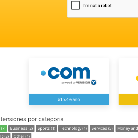
$15.49/año
xtensiones por categoría
(7)
Business (2)
Sports (1)
Technology (1)
Services (5)
Money and 
g (2)
Other (1)