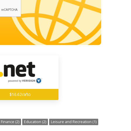
$16.62/año
Finance (2)
Education (2)
Leisure and Recreation (1)