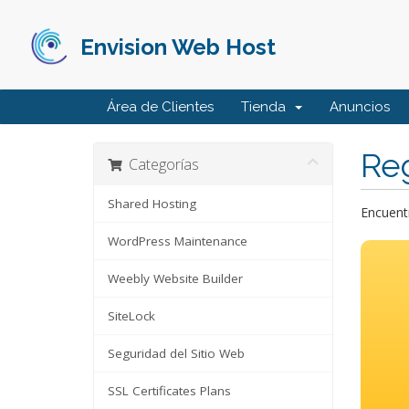
Envision Web Host
Área de Clientes
Tienda
Anuncios
Reg
Categorías
Shared Hosting
Encuentr
WordPress Maintenance
Weebly Website Builder
SiteLock
Seguridad del Sitio Web
SSL Certificates Plans