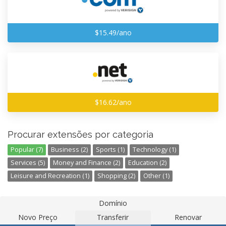
$15.49/ano
$16.62/ano
Procurar extensões por categoria
Popular (7)
Business (2)
Sports (1)
Technology (1)
Services (5)
Money and Finance (2)
Education (2)
Leisure and Recreation (1)
Shopping (2)
Other (1)
Domínio
Novo Preço
Transferir
Renovar