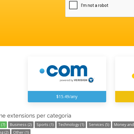
$15.49/any
ne extensions per categoria
(7)
Business (2)
Sports (1)
Technology (1)
Services (5)
Money and 
g (2)
Other (1)