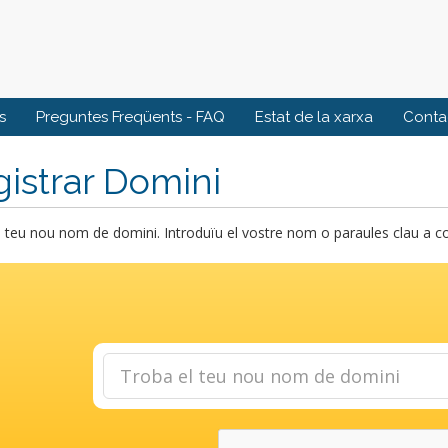
s
Preguntes Freqüents - FAQ
Estat de la xarxa
Contac
istrar Domini
 teu nou nom de domini. Introduïu el vostre nom o paraules clau a con