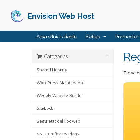
Envision Web Host
Àrea d'Inici clients
Botiga
Promocion
Reg
Categories
Shared Hosting
Troba el
WordPress Maintenance
Weebly Website Builder
SiteLock
Seguretat del lloc web
SSL Certificates Plans