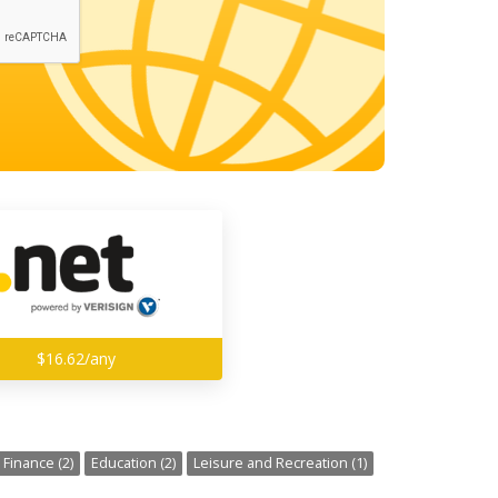
$16.62/any
Finance (2)
Education (2)
Leisure and Recreation (1)