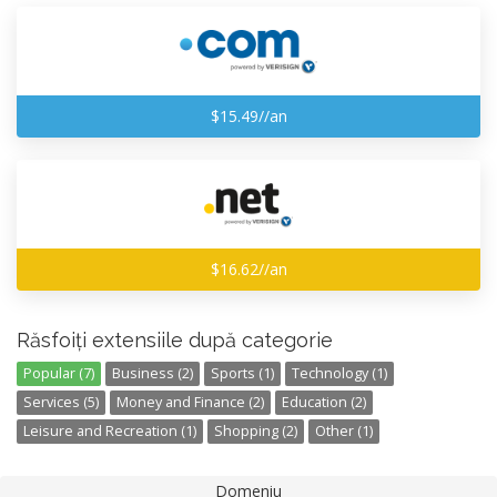
$15.49//an
$16.62//an
Răsfoiți extensiile după categorie
Popular (7)
Business (2)
Sports (1)
Technology (1)
Services (5)
Money and Finance (2)
Education (2)
Leisure and Recreation (1)
Shopping (2)
Other (1)
Domeniu