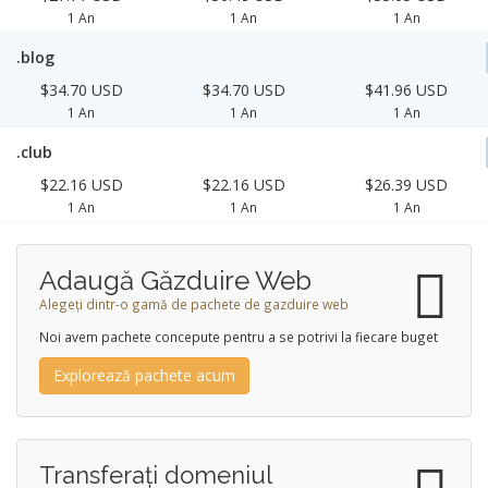
1 An
1 An
1 An
.blog
$34.70 USD
$34.70 USD
$41.96 USD
1 An
1 An
1 An
.club
$22.16 USD
$22.16 USD
$26.39 USD
1 An
1 An
1 An
Adaugă Găzduire Web
Alegeți dintr-o gamă de pachete de gazduire web
Noi avem pachete concepute pentru a se potrivi la fiecare buget
Explorează pachete acum
Transferați domeniul