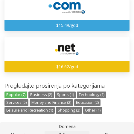
$15.49/god
$16.62/god
Pregledajte proširenja po kategorijama
Popular (7)
Business (2)
Sports (1)
Technology (1)
Services (5)
Money and Finance (2)
Education (2)
Leisure and Recreation (1)
Shopping (2)
Other (1)
Domena